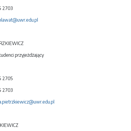
75 2703
blawat@uwr.edu.pl
TRZKIEWICZ
denci przyjeżdżający
75 2705
75 2703
a.pietrzkiewicz@uwr.edu.pl
ZKIEWICZ