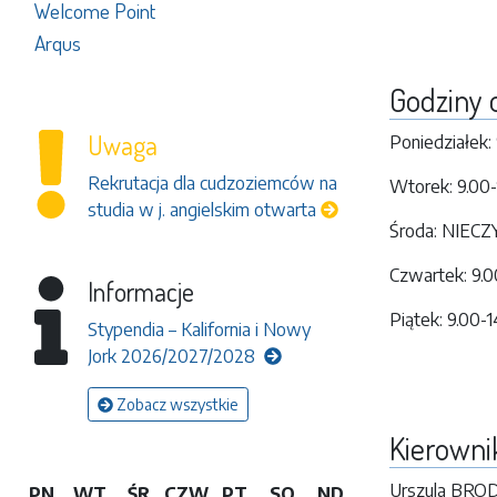
Welcome Point
Arqus
Godziny 
Uwaga
Poniedziałek:
Rekrutacja dla cudzoziemców na
Wtorek: 9.00-
studia w j. angielskim otwarta
Środa: NIEC
Czwartek: 9.0
Informacje
Piątek: 9.00-
Stypendia – Kalifornia i Nowy
Jork 2026/2027/2028
Zobacz wszystkie
Kierowni
Urszula BR
PN
WT
ŚR
CZW
PT
SO
ND