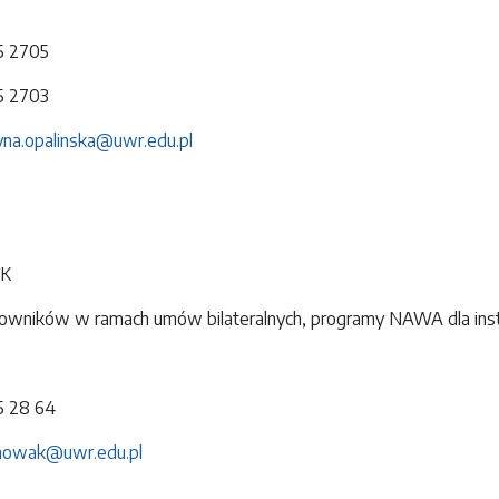
75 2705
75 2703
yna.opalinska@uwr.edu.pl
AK
owników w ramach umów bilateralnych, programy NAWA dla inst
75 28 64
nowak@uwr.edu.pl