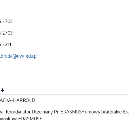
75 2705
75 2703
5 2211
a.broda@uwr.edu.pl
s+
AŁACKA-HARROLD
ka, Koordynator Uczelniany Pr. ERASMUS+ umowy bilateralne Er
cowników ERASMUS+