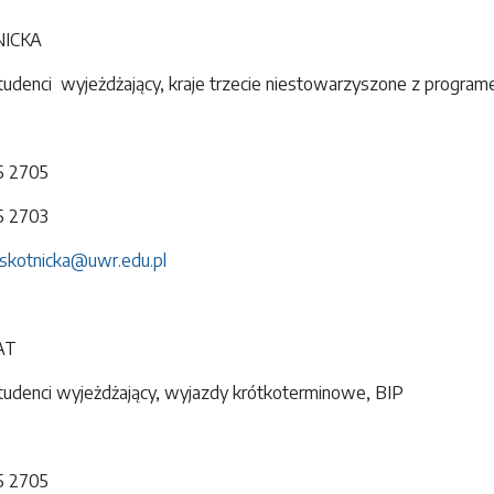
NICKA
denci wyjeżdżający, kraje trzecie niestowarzyszone z progra
75 2705
75 2703
.skotnicka@uwr.edu.pl
AT
denci wyjeżdżający, wyjazdy krótkoterminowe, BIP
75 2705