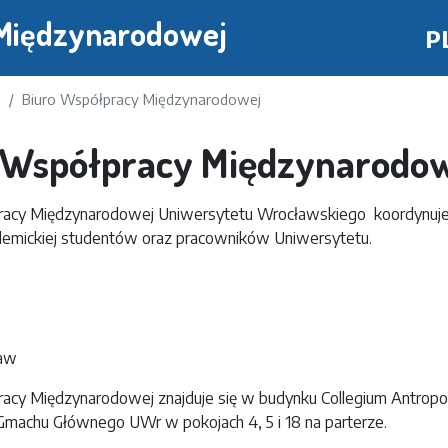
Przejdź
 Międzynarodowej
P
do
treści
a
Biuro Współpracy Międzynarodowej
 Współpracy Międzynarodo
racy Międzynarodowej Uniwersytetu Wrocławskiego koordynuj
emickiej studentów oraz pracowników Uniwersytetu.
ław
acy Międzynarodowej znajduje się w budynku Collegium Antropo
machu Głównego UWr w pokojach 4, 5 i 18 na parterze.