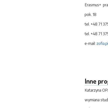
Erasmus+ pra
pok. 18
tel. +48 71 3
tel. +48 71 3
e-mail:
zofia.
Inne pr
Katarzyna O
wymiana stud