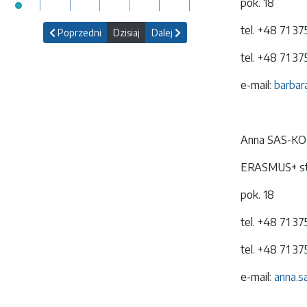
pok. 18
tel. +48 71 3
Poprzedni
Dzisiaj
Dalej
tel. +48 71 3
e-mail:
barbar
Anna SAS-K
ERASMUS+ stu
pok. 18
tel. +48 71 3
tel. +48 71 3
e-mail:
anna.s