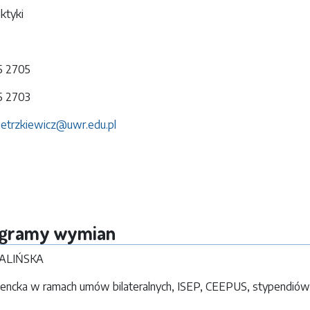
ktyki
75 2705
75 2703
pietrzkiewicz@uwr.edu.pl
ogramy wymian
PALIŃSKA
encka w ramach umów bilateralnych, ISEP, CEEPUS, stypendió