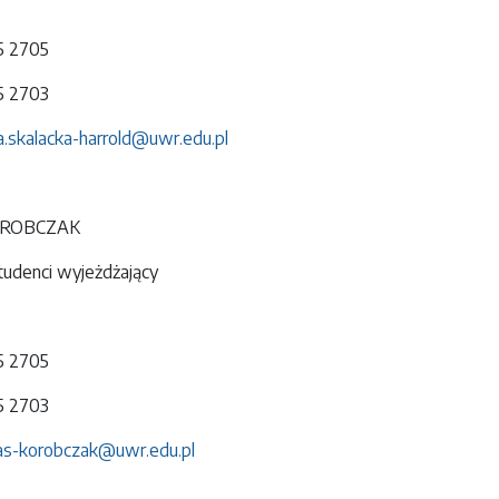
75 2705
75 2703
a.skalacka-harrold@uwr.edu.pl
OROBCZAK
denci wyjeżdżający
75 2705
75 2703
as-korobczak@uwr.edu.pl