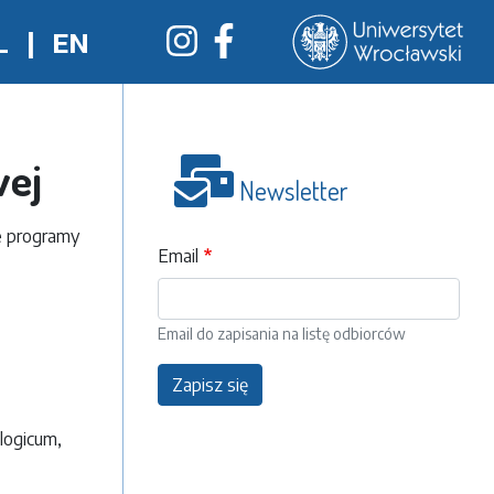
L
|
EN
wej
Newsletter
e programy
Email
Email do zapisania na listę odbiorców
Zapisz się
logicum,