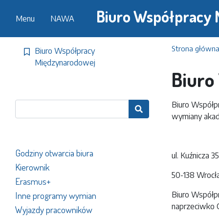
Biuro Współpracy
Menu
NAWA
Strona główn
Biuro Współpracy
Międzynarodowej
Biuro
Biuro Współp

wymiany akad
Godziny otwarcia biura
ul. Kuźnicza 35
Kierownik
50-138 Wroc
Erasmus+
Inne programy wymian
Biuro Współpr
naprzeciwko G
Wyjazdy pracowników