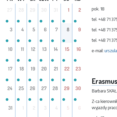
pok. 18
27
28
29
30
31
1
2
tel. +48 71 3
3
4
5
6
7
8
9
tel. +48 71 3
tel. +48 71 37
10
11
12
13
14
15
16
e-mail:
urszul
17
18
19
20
21
22
23
Erasmu
24
25
26
27
28
29
30
Barbara SK
Z-ca kierowni
31
1
2
3
4
5
6
wyjazdy pra