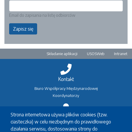
Email do zapisania na listę odbiorców
Zapisz się
Pre-footer
Składanie aplikacji
USOSWeb
Intranet
Kontakt
Biuro Współpracy Międzynarodowej
Koordynatorzy
Strona internetowa używa plików cookies (tzw.
Wymiana studencka
ciasteczka) w celu niezbędnym do prawidłowego
Erasmus+
działania serwisu, dostosowania strony do