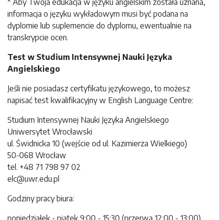
* Aby Twoja edukacja w języku angielskim została uznana,
informacja o języku wykładowym musi być podana na
dyplomie lub suplemencie do dyplomu, ewentualnie na
transkrypcie ocen.
Test w Studium Intensywnej Nauki Języka
Angielskiego
Jeśli nie posiadasz certyfikatu językowego, to możesz
napisać test kwalifikacyjny w English Language Centre:
Studium Intensywnej Nauki Języka Angielskiego
Uniwersytet Wrocławski
ul. Świdnicka 10 (wejście od ul. Kazimierza Wielkiego)
50-068 Wrocław
tel. +48 71 798 97 02
elc@u
wr.edu.pl
Godziny pracy biura:
poniedziałek - piątek 9:00 - 15:30 (przerwa 12:00 - 13:00)