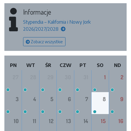
Informacje
Stypendia – Kalifornia i Nowy Jork
2026/2027/2028
Zobacz wszystkie
PN
WT
ŚR
CZW
PT
SO
ND
27
28
29
30
31
1
2
3
4
5
6
7
8
9
10
11
12
13
14
15
16