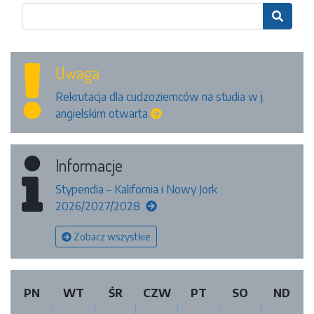

Uwaga
Rekrutacja dla cudzoziemców na studia w j.
angielskim otwarta
Informacje
Stypendia – Kalifornia i Nowy Jork
2026/2027/2028
Zobacz wszystkie
PN
WT
ŚR
CZW
PT
SO
ND