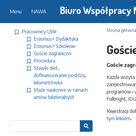
Biuro Współpracy
Menu
NAWA
Strona główn
Pracownicy UWr
Erasmus+ Dydaktyka
Gości
Erasmus+ Szkolenie
Goście zagraniczni
Procedura
Goście zagr
Stawki diet,
dofinansowanie podróży,
Każda wizyta
kilometrówka
zarejestrowa
Staże naukowe w ramach
programów i 
umów bilateralnych
Fullbright, ID
Rejestracji d
tym linkiem
.
