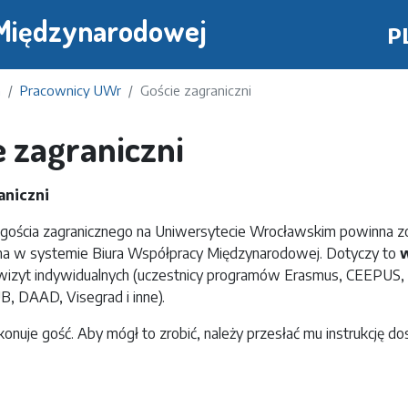
Przejdź
 Międzynarodowej
P
do
treści
a
Pracownicy UWr
Goście zagraniczni
e zagraniczni
aniczni
 gościa zagranicznego na Uniwersytecie Wrocławskim powinna z
na w systemie Biura Współpracy Międzynarodowej.
Dotyczy to
w
wizyt indywidualnych (uczestnicy programów Erasmus, CEEPUS
UB, DAAD, Visegrad i inne).
okonuje gość. Aby mógł to zrobić, należy przesłać mu instrukcję d