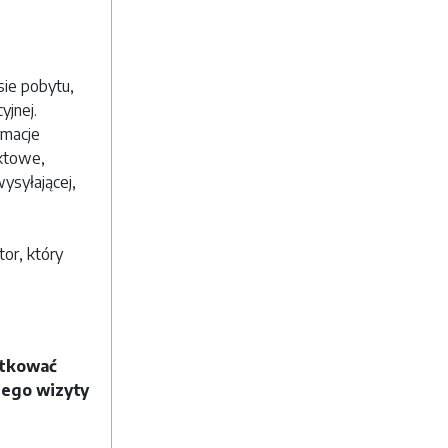
sie pobytu,
cyjnej.
rmacje
aktowe,
ysyłającej,
or, który
utkować
jego wizyty