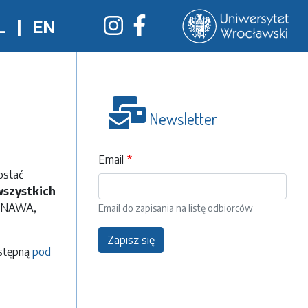
L
|
EN
Newsletter
Email
ostać
szystkich
, NAWA,
Email do zapisania na listę odbiorców
Zapisz się
ostępną
pod