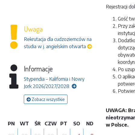
Rejestracji d
Gość two
Przy zak
Uwaga
instytu
Rekrutacja dla cudzoziemców na
Dodatko
studia w j. angielskim otwarta
dotyczą
obywatel
koordyn
Informacje
Po uzup
O aplik
Stypendia – Kalifornia i Nowy
potwier
Jork 2026/2027/2028
Potwierd
Zobacz wszystkie
UWAGA: Brak
nieotrzyman
PN
WT
ŚR
CZW
PT
SO
ND
w Polsce.