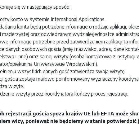
okonuje się w następujący sposób:
rzy konto w systemie International Applications.
ładaniu konta będą potrzebne informacje o rodzaju aplikacji, okre
cji macierzystej oraz odwiedzanym wydziale/jednostce administra
we informacje potrzebne przed zatwierdzeniem aplikacji to info
ce danych osobowych gościa (imię i nazwisko, adres, dane kont
stwo i inne) oraz samej wizyty (osoba kontaktowa z instytucji w
ator/opiekun na Uniwersytecie Wrocławskim).
ełnieniu wszystkich danych gość zatwierdza swoją wizytę.
acji gościa zostaje mailowo poinformowany wyznaczony koordynat
dza wizytę.
zenie wizyty przez koordynatora kończy proces rejestracji.
 rejestracji gościa spoza krajów UE lub EFTA może sk
iem wizy, ponieważ nie będziemy w stanie potwierdzić 